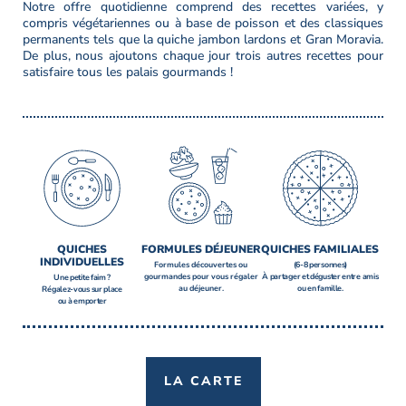
Notre offre quotidienne comprend des recettes variées, y
compris végétariennes ou à base de poisson et des classiques
permanents tels que la quiche jambon lardons et Gran Moravia.
De plus, nous ajoutons chaque jour trois autres recettes pour
satisfaire tous les palais gourmands !
QUICHES
FORMULES DÉJEUNER
QUICHES FAMILIALES
INDIVIDUELLES
Formules découvertes ou
(6-8 personnes)
gourmandes pour vous régaler
À partager et déguster entre amis
Une petite faim ?
au déjeuner.
ou en famille.
Régalez-vous sur place
ou à emporter
LA CARTE